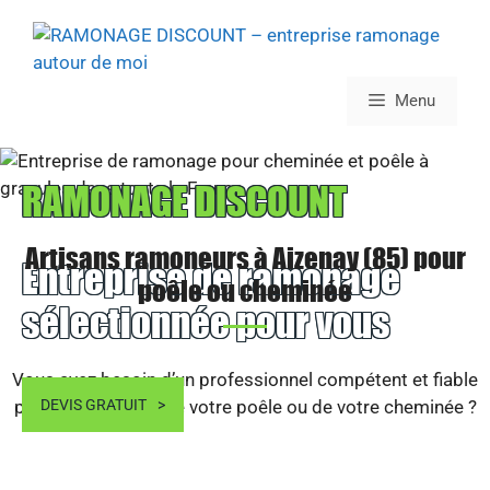
Aller
au
contenu
Menu
RAMONAGE DISCOUNT
Artisans ramoneurs à Aizenay (85) pour
Entreprise de ramonage
poêle ou cheminée
sélectionnée pour vous
Vous avez besoin d’un professionnel compétent et fiable
pour le ramonage de votre poêle ou de votre cheminée ?
DEVIS GRATUIT