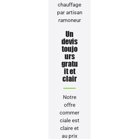
Un
devis
toujo
urs
gratu
it et
clair
Notre
offre
commer
ciale est
claire et
au prix