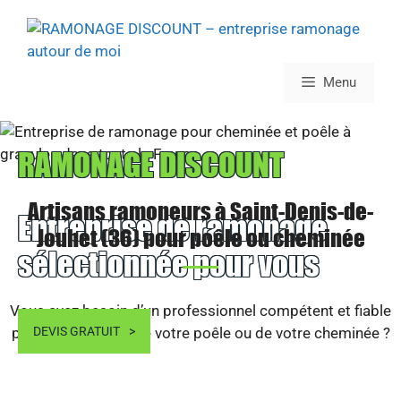
Aller
au
contenu
Menu
RAMONAGE DISCOUNT
Artisans ramoneurs à Saint-Denis-de-
Entreprise de ramonage
Jouhet (36) pour poêle ou cheminée
sélectionnée pour vous
Vous avez besoin d’un professionnel compétent et fiable
pour le ramonage de votre poêle ou de votre cheminée ?
DEVIS GRATUIT