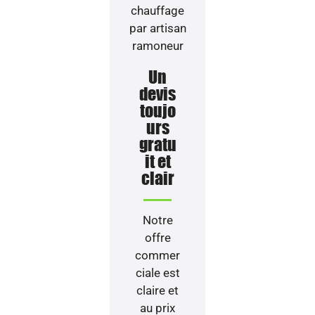
Un
devis
toujo
urs
gratu
it et
clair
Notre
offre
commer
ciale est
claire et
au prix