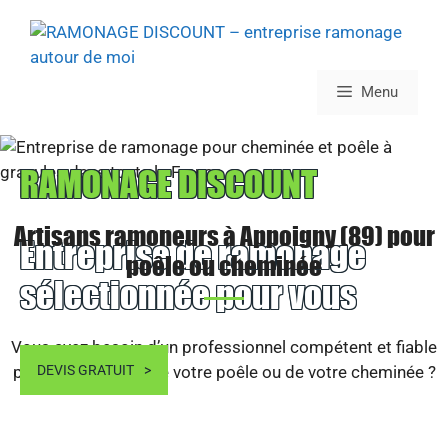
Aller
au
contenu
Menu
RAMONAGE DISCOUNT
Artisans ramoneurs à Appoigny (89) pour
Entreprise de ramonage
poêle ou cheminée
sélectionnée pour vous
Vous avez besoin d’un professionnel compétent et fiable
pour le ramonage de votre poêle ou de votre cheminée ?
DEVIS GRATUIT