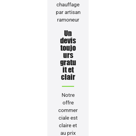
Un
devis
toujo
urs
gratu
it et
clair
Notre
offre
commer
ciale est
claire et
au prix