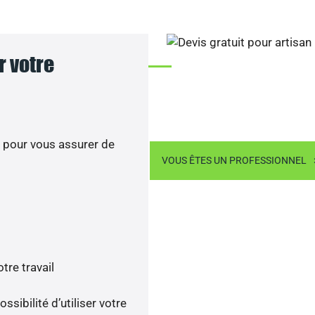
?
Contactez nos artisans.
 votre
Contactez-nous
 pour vous assurer de
US ÊTES UN PARTICULIER
VOUS ÊTES UN PROFESSIONNEL
re travail
ssibilité d’utiliser votre