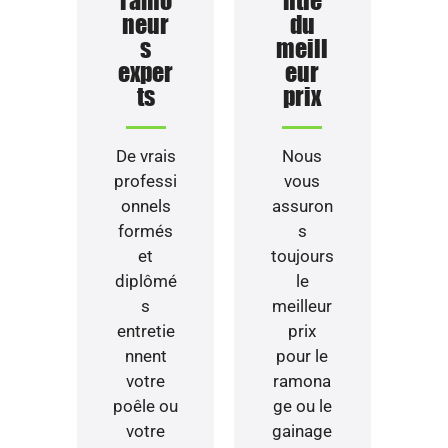
ramo
ntie
neur
du
s
meill
exper
eur
ts
prix
De vrais
Nous
professi
vous
onnels
assuron
formés
s
et
toujours
diplômé
le
s
meilleur
entretie
prix
nnent
pour le
votre
ramona
poêle ou
ge ou le
votre
gainage