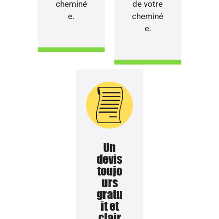
cheminé
de votre
e.
cheminé
e.
Un
devis
toujo
urs
gratu
it et
clair