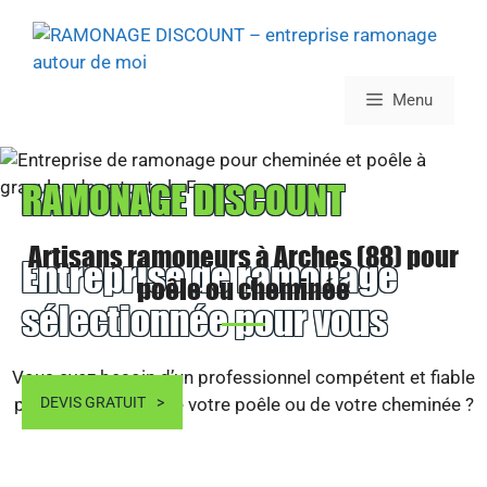
Aller
au
contenu
Menu
RAMONAGE DISCOUNT
Artisans ramoneurs à Arches (88) pour
Entreprise de ramonage
poêle ou cheminée
sélectionnée pour vous
Vous avez besoin d’un professionnel compétent et fiable
pour le ramonage de votre poêle ou de votre cheminée ?
DEVIS GRATUIT