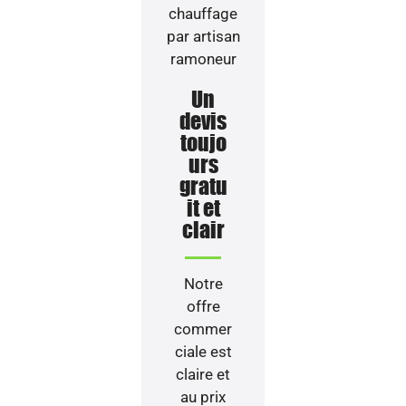
Un
devis
toujo
urs
gratu
it et
clair
Notre
offre
commer
ciale est
claire et
au prix