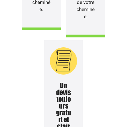
cheminé
de votre
e.
cheminé
e.
Un
devis
toujo
urs
gratu
it et
clair