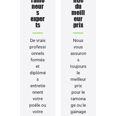
ramo
ntie
neur
du
s
meill
exper
eur
ts
prix
De vrais
Nous
professi
vous
onnels
assuron
formés
s
et
toujours
diplômé
le
s
meilleur
entretie
prix
nnent
pour le
votre
ramona
poêle ou
ge ou le
votre
gainage